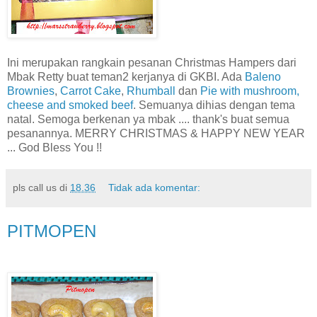
Ini merupakan rangkain pesanan Christmas Hampers dari
Mbak Retty buat teman2 kerjanya di GKBI. Ada
Baleno
Brownies
,
Carrot Cake
,
Rhumball
dan
Pie with mushroom,
cheese and smoked beef
. Semuanya dihias dengan tema
natal. Semoga berkenan ya mbak .... thank's buat semua
pesanannya. MERRY CHRISTMAS & HAPPY NEW YEAR
... God Bless You !!
pls call us
di
18.36
Tidak ada komentar:
PITMOPEN