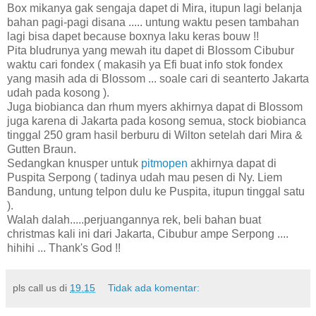
Box mikanya gak sengaja dapet di Mira, itupun lagi belanja
bahan pagi-pagi disana ..... untung waktu pesen tambahan
lagi bisa dapet because boxnya laku keras bouw !!
Pita bludrunya yang mewah itu dapet di Blossom Cibubur
waktu cari fondex ( makasih ya Efi buat info stok fondex
yang masih ada di Blossom ... soale cari di seanterto Jakarta
udah pada kosong ).
Juga biobianca dan rhum myers akhirnya dapat di Blossom
juga karena di Jakarta pada kosong semua, stock biobianca
tinggal 250 gram hasil berburu di Wilton setelah dari Mira &
Gutten Braun.
Sedangkan knusper untuk
pitmopen
akhirnya dapat di
Puspita Serpong ( tadinya udah mau pesen di Ny. Liem
Bandung, untung telpon dulu ke Puspita, itupun tinggal satu
).
Walah dalah.....perjuangannya rek, beli bahan buat
christmas kali ini dari Jakarta, Cibubur ampe Serpong ....
hihihi ... Thank's God !!
pls call us
di
19.15
Tidak ada komentar: