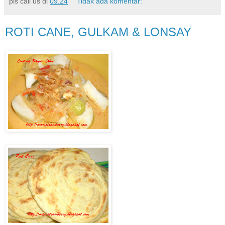
pls call us
di
09.24
Tidak ada komentar:
ROTI CANE, GULKAM & LONSAY