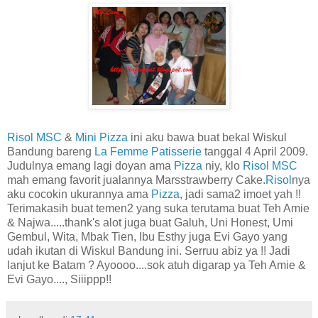
Risol MSC
&
Mini Pizza
ini aku bawa buat bekal Wiskul
Bandung bareng
La Femme Patisserie
tanggal 4 April 2009.
Judulnya emang lagi doyan ama
Pizza
niy, klo
Risol MSC
mah emang favorit jualannya Marsstrawberry Cake.
Risol
nya
aku cocokin ukurannya ama
Pizza
, jadi sama2 imoet yah !!
Terimakasih buat temen2 yang suka terutama buat Teh Amie
& Najwa.....thank's alot juga buat Galuh, Uni Honest, Umi
Gembul, Wita, Mbak Tien, Ibu Esthy juga Evi Gayo yang
udah ikutan di Wiskul Bandung ini. Serruu abiz ya !! Jadi
lanjut ke Batam ? Ayoooo....sok atuh digarap ya Teh Amie &
Evi Gayo...., Siiippp!!