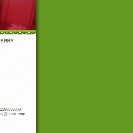
ERRY
02198099838
erry@gmail.com