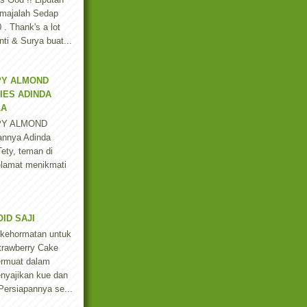
majalah Sedap
. Thank's a lot
ti & Surya buat...
PY ALMOND
IES ADINDA
LA
PY ALMOND
annya Adinda
ety, teman di
lamat menikmati
ID SAJI
 kehormatan untuk
trawberry Cake
ermuat dalam
enyajikan kue dan
 Persiapannya se...