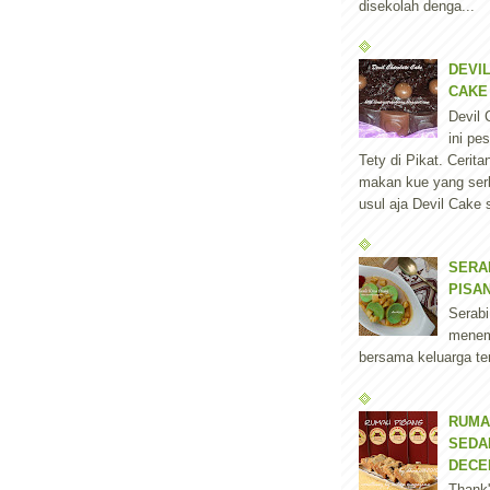
disekolah denga...
DEVI
CAKE
Devil 
ini p
Tety di Pikat. Cerita
makan kue yang serb
usul aja Devil Cake 
SERA
PISA
Serabi
menem
bersama keluarga tert
RUMA
SEDA
DECE
Thank'