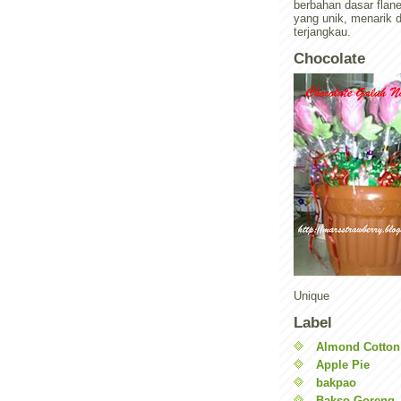
berbahan dasar flan
yang unik, menarik 
terjangkau.
Chocolate
Unique
Label
Almond Cotton
Apple Pie
bakpao
Bakso Goreng