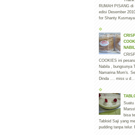
RUMAH PISANG di 
edisi Desember 2010 
for Shanty Kusmayan
CRIS
COOK
NABI
CRIS
COOKIES ini pesan
Nabila , bungsunya T
Namarina Mom's. Se
Dinda .... miss u d...
TABLO
Suatu
Marss
bisa t
Tabloid Saji yang m
pudding tanpa telur.