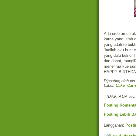
Ada orderan untuk
karna yang ultah g
yang udah terbukt
Jadilah aku buat 
yang dulu beli di
dan donat, mungil2
menerima kue surp
HAPPY BIRTHDA
Diposting oleh
pls
Label:
Cake
,
Carr
TIDAK ADA K
Posting Komenta
Posting Lebih B
Langganan:
Posti