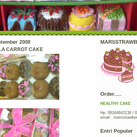
ptember 2008
MARSSTRAWB
LA CARROT CAKE
Order.....
HEALTHY CAKE
Hp. 08164843138 / 
email : marsstrawb
Entri Populer