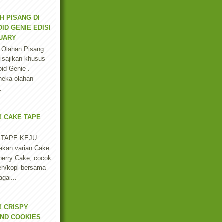
H PISANG DI
ID GENIE EDISI
UARY
 Olahan Pisang
isajikan khusus
id Genie .
neka olahan
.
! CAKE TAPE
 TAPE KEJU
akan varian Cake
berry Cake, cocok
eh/kopi bersama
gai...
! CRISPY
ND COOKIES