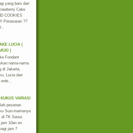
agi yang baru dari
trawberry Cake
ND COOKIES
 !! Penasaran ??
...
AKE LUCIA (
RJO )
ke Fondant
liskan nama-nama
 di Jakarta,
u, Lucia dari
 orde...
 KUKUS VARIASI
alah pesanan
ku Susi-mamanya
l di TK Sanur,
a jam 10an en
pagi jam 7