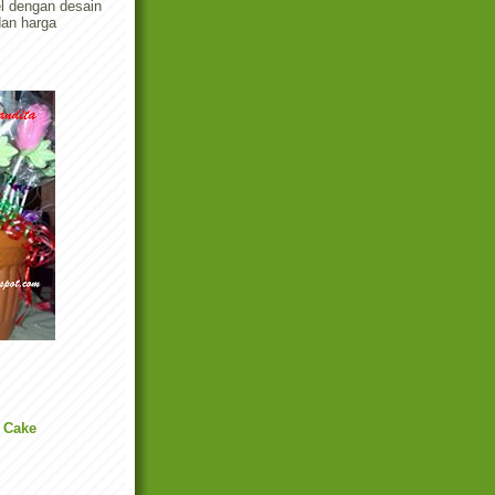
el dengan desain
dan harga
 Cake