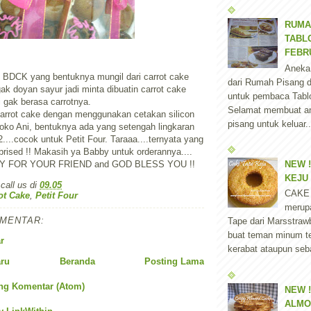
RUMA
TABLO
FEBR
Aneka
 BDCK yang bentuknya mungil dari carrot cake
dari Rumah Pisang d
ak doyan sayur jadi minta dibuatin carrot cake
untuk pembaca Tablo
i gak berasa carrotnya.
Selamat membuat a
carrot cake dengan menggunakan cetakan silicon
pisang untuk keluar..
 Toko Ani, bentuknya ada yang setengah lingkaran
....cocok untuk Petit Four. Taraaa....ternyata yang
rised !! Makasih ya Babby untuk orderannya....
NEW !
Y FOR YOUR FRIEND and GOD BLESS YOU !!
KEJU
 call us
di
09.05
CAKE
ot Cake
,
Petit Four
merup
OMENTAR:
Tape dari Marsstraw
buat teman minum t
r
kerabat ataupun seba
aru
Beranda
Posting Lama
ng Komentar (Atom)
NEW !
ALMO