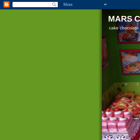
MARS C
cake chocolate