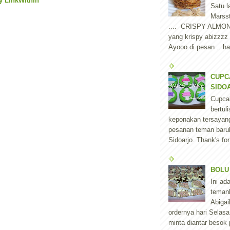
Satu l
Marss
.... CRISPY ALMO
yang krispy abizzzz
Ayooo di pesan .. har
CUPC
SIDOA
Cupca
bertu
keponakan tersayang
pesanan teman baruk
Sidoarjo. Thank's for
BOLU
Ini ad
teman
Abigai
ordernya hari Selas
minta diantar besok 