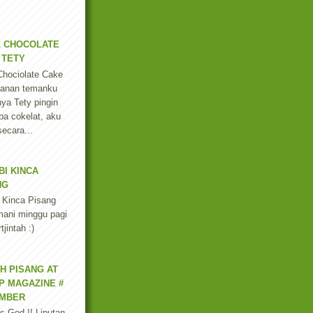
L CHOCOLATE
 TETY
Chociolate Cake
esanan temanku
nya Tety pingin
a cokelat, aku
secara...
BI KINCA
NG
 Kinca Pisang
ani minggu pagi
jintah :)
H PISANG AT
P MAGAZINE #
MBER
s God !! Liputan