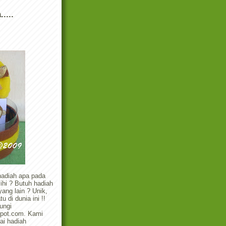
....
hadiah apa pada
ihi ? Butuh hadiah
ang lain ? Unik,
 di dunia ini !!
ungi
gspot.com. Kami
ai hadiah