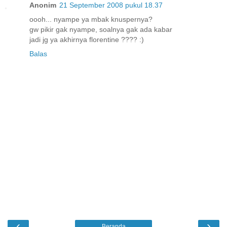
Anonim
21 September 2008 pukul 18.37
oooh... nyampe ya mbak knuspernya?
gw pikir gak nyampe, soalnya gak ada kabar
jadi jg ya akhirnya florentine ???? :)
Balas
‹
›
Beranda