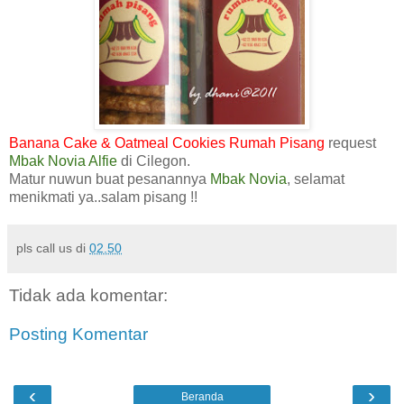
Banana Cake & Oatmeal Cookies Rumah Pisang
request
Mbak Novia Alfie
di Cilegon.
Matur nuwun buat pesanannya
Mbak Novia
, selamat
menikmati ya..salam pisang !!
pls call us
di
02.50
Tidak ada komentar:
Posting Komentar
‹
›
Beranda