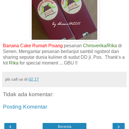
Banana Cake Rumah Pisang
pesanan
Chrisverika/Rika
di
Senen. Mengantar pesanan berlanjut sambil ngobrol dan
sharing seputar dunia kuliner di sudut DD jl. Pos. Thank's a
lot
Rika
for special moment ... GBU !!
pls call us
di
02.17
Tidak ada komentar:
Posting Komentar
‹
›
Beranda