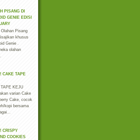
H PISANG DI
ID GENIE EDISI
UARY
 Olahan Pisang
isajikan khusus
id Genie .
neka olahan
.
! CAKE TAPE
 TAPE KEJU
akan varian Cake
berry Cake, cocok
eh/kopi bersama
gai...
! CRISPY
ND COOKIES