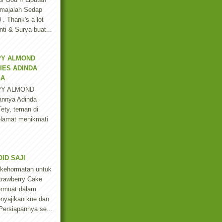
majalah Sedap
. Thank's a lot
ti & Surya buat...
PY ALMOND
IES ADINDA
LA
PY ALMOND
annya Adinda
ety, teman di
lamat menikmati
ID SAJI
 kehormatan untuk
trawberry Cake
ermuat dalam
enyajikan kue dan
 Persiapannya se...