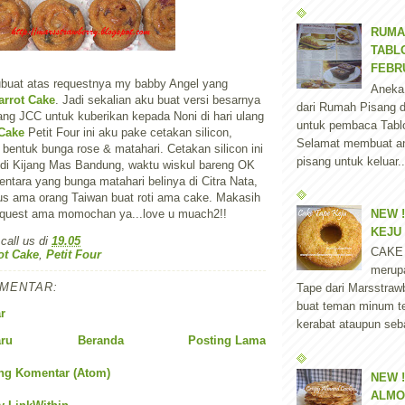
RUMA
TABLO
FEBR
ubuat atas requestnya my babby Angel yang
Aneka
arrot Cake
. Jadi sekalian aku buat versi besarnya
dari Rumah Pisang d
g JCC untuk kuberikan kepada Noni di hari ulang
untuk pembaca Tablo
 Cake
Petit Four ini aku pake cetakan silicon,
Selamat membuat a
 bentuk bunga rose & matahari. Cetakan silicon ini
pisang untuk keluar..
 di Kijang Mas Bandung, waktu wiskul bareng OK
entara yang bunga matahari belinya di Citra Nata,
us ama orang Taiwan buat roti ama cake. Makasih
NEW !
request ama momochan ya...love u muach2!!
KEJU
 call us
di
19.05
CAKE
ot Cake
,
Petit Four
merup
OMENTAR:
Tape dari Marsstraw
buat teman minum t
r
kerabat ataupun seba
aru
Beranda
Posting Lama
ng Komentar (Atom)
NEW !
ALMO