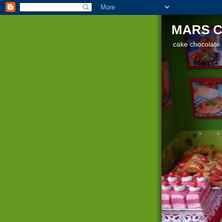
MARS C
cake chocolate