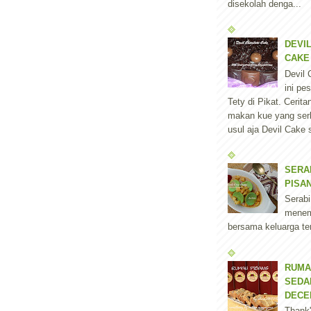
disekolah denga...
DEVI
CAKE
Devil 
ini p
Tety di Pikat. Cerita
makan kue yang serb
usul aja Devil Cake 
SERA
PISA
Serabi
menem
bersama keluarga tert
RUMA
SEDA
DECE
Thank'