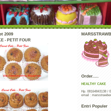
et 2009
MARSSTRAWB
 - PETIT FOUR
Order.....
HEALTHY CAKE
Hp. 08164843138 / 
email : marsstrawb
Entri Populer