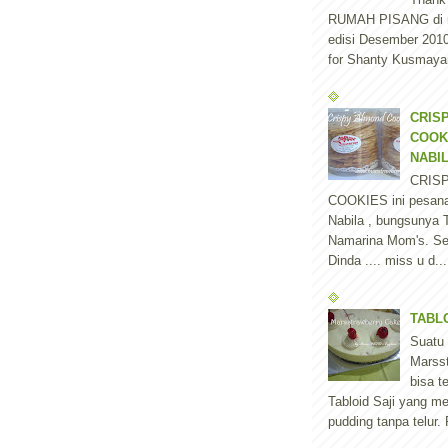
RUMAH PISANG di 
edisi Desember 2010 
for Shanty Kusmayan
CRIS
COOK
NABI
CRIS
COOKIES ini pesan
Nabila , bungsunya T
Namarina Mom's. Se
Dinda .... miss u d...
TABLO
Suatu
Marss
bisa t
Tabloid Saji yang m
pudding tanpa telur.