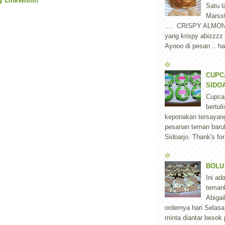
Satu l
Marss
.... CRISPY ALMO
yang krispy abizzzz
Ayooo di pesan .. har
CUPC
SIDOA
Cupca
bertu
keponakan tersayang
pesanan teman baruk
Sidoarjo. Thank's for
BOLU
Ini ad
teman
Abigai
ordernya hari Selas
minta diantar besok 