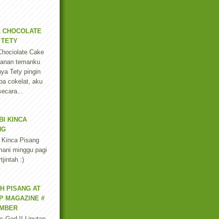
L CHOCOLATE
 TETY
Chociolate Cake
esanan temanku
nya Tety pingin
a cokelat, aku
secara...
BI KINCA
NG
 Kinca Pisang
ani minggu pagi
jintah :)
H PISANG AT
P MAGAZINE #
MBER
s God !! Liputan