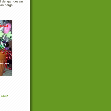
el dengan desain
dan harga
 Cake