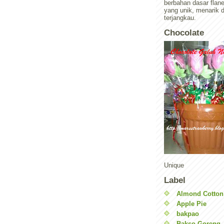
berbahan dasar flan
yang unik, menarik 
terjangkau.
Chocolate
Unique
Label
Almond Cotton
Apple Pie
bakpao
Bakso Goreng