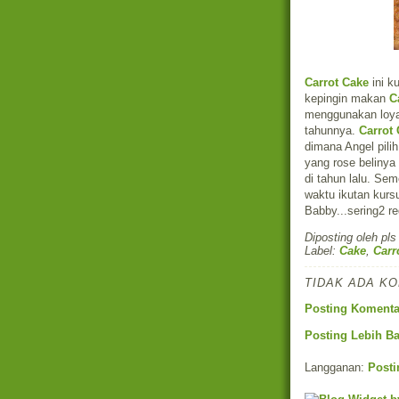
Carrot Cake
ini k
kepingin makan
C
menggunakan loyan
tahunnya.
Carrot
dimana Angel pilih
yang rose belinya
di tahun lalu. Sem
waktu ikutan kurs
Babby...sering2 
Diposting oleh
pls
Label:
Cake
,
Carr
TIDAK ADA K
Posting Komenta
Posting Lebih B
Langganan:
Posti