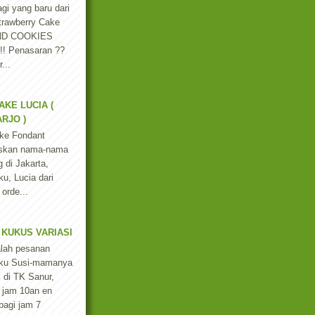
agi yang baru dari
trawberry Cake
ND COOKIES
 !! Penasaran ??
...
AKE LUCIA (
RJO )
ke Fondant
liskan nama-nama
 di Jakarta,
u, Lucia dari
 orde...
 KUKUS VARIASI
alah pesanan
ku Susi-mamanya
l di TK Sanur,
a jam 10an en
pagi jam 7