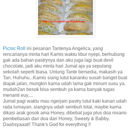
Picnic Roll
ini pesanan Tantenya Angelica, yang
rencananya minta hari Kamis waktu libur nyepi, berhubung
gak ada bahan pastrynya dan aku juga lagi buat devil
chocolate, jadi aku minta hari Jumat aja ya sepulang
sekolah seperti biasa. Untung Tante bersedia, makasih ya
Tan. Huhuhu...Kamis siang lutut kananku susah banget buat
diajak jalan, mungkin karna udah lama gak minum susu ya,
mudah2an besok bisa sembuh ya karna banyak tugas
menanti euy....
Jumat pagi waktu mau ngerjain pastry lutut kaki kanan udah
rada lumayan, siangnya udah sembuh total, maybe karna
dikasi arak gosok ama Honey, dibebat juga plus doa rosario
pembebasan dan doa dari Honey, Sweety & Babby.
Daahsyaaat!! Thank's God for everything !!